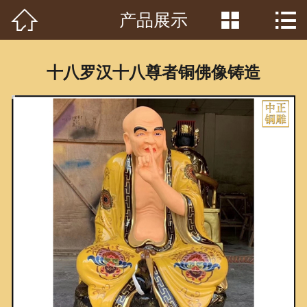



产品展示
首页

关于我们
十八罗汉十八尊者铜佛像铸造
工程案例
产品中心
客户见证
常识问答
新闻资讯
荣誉资质
泥塑鉴赏