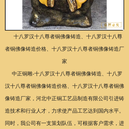
联系我们
十八罗汉十八尊者铜佛像铸造、十八罗汉十八尊
者铜佛像铸造价格、十八罗汉十八尊者铜佛像铸造厂
家
中正铜雕-
十八罗汉十八尊者铜佛像铸造、
十八罗
汉十八尊者铜佛像铸造价格、
十八罗汉十八尊者铜佛
像铸造厂家
，河北中正铜工艺品制造有限公司引进铸
造技术和行业人才，力求使产品工艺达到国内水平。
同时，我公司有一支策划队伍，可根据客户需求，进