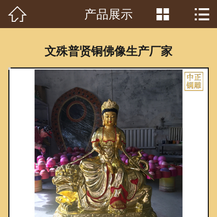



产品展示
首页

关于我们
文殊普贤铜佛像生产厂家
工程案例
产品中心
客户见证
常识问答
新闻资讯
荣誉资质
泥塑鉴赏