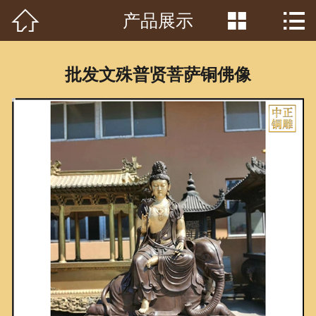



产品展示
首页

关于我们
批发文殊普贤菩萨铜佛像
工程案例
产品中心
客户见证
常识问答
新闻资讯
荣誉资质
泥塑鉴赏