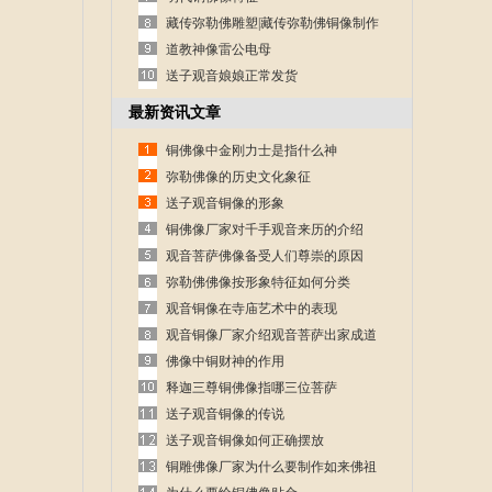
藏传弥勒佛雕塑|藏传弥勒佛铜像制作
道教神像雷公电母
送子观音娘娘正常发货
最新资讯文章
铜佛像中金刚力士是指什么神
弥勒佛像的历史文化象征
送子观音铜像的形象
铜佛像厂家对千手观音来历的介绍
观音菩萨佛像备受人们尊崇的原因
弥勒佛佛像按形象特征如何分类
观音铜像在寺庙艺术中的表现
观音铜像厂家介绍观音菩萨出家成道
的故事
佛像中铜财神的作用
释迦三尊铜佛像指哪三位菩萨
送子观音铜像的传说
送子观音铜像如何正确摆放
铜雕佛像厂家为什么要制作如来佛祖