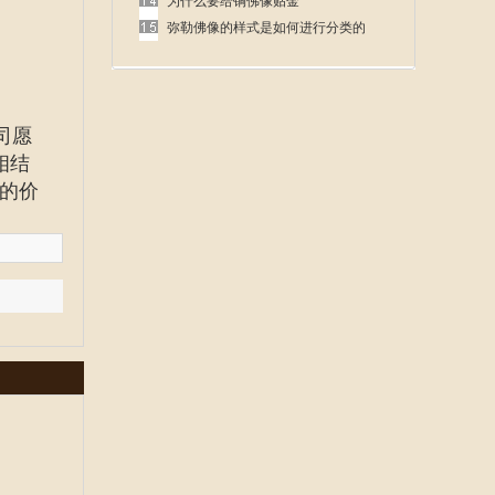
呢
为什么要给铜佛像贴金
弥勒佛像的样式是如何进行分类的
司愿
相结
的价
！