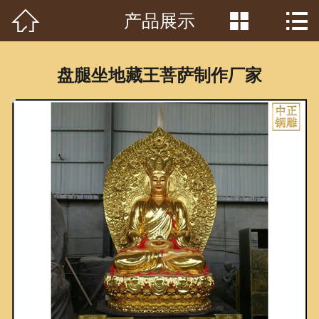



产品展示
首页

关于我们
盘腿坐地藏王菩萨制作厂家
工程案例
产品中心
客户见证
常识问答
新闻资讯
荣誉资质
泥塑鉴赏