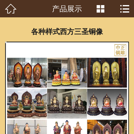



产品展示
首页

关于我们
各种样式西方三圣铜像
工程案例
产品中心
客户见证
常识问答
新闻资讯
荣誉资质
泥塑鉴赏