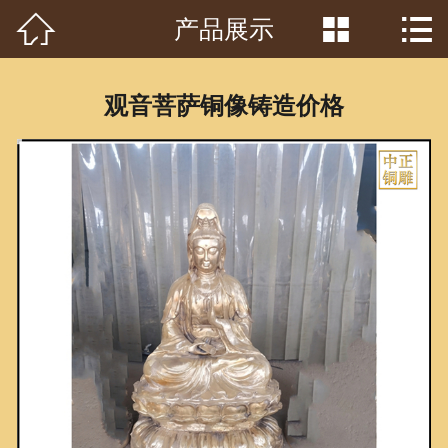



产品展示
首页

关于我们
观音菩萨铜像铸造价格
工程案例
产品中心
客户见证
常识问答
新闻资讯
荣誉资质
泥塑鉴赏