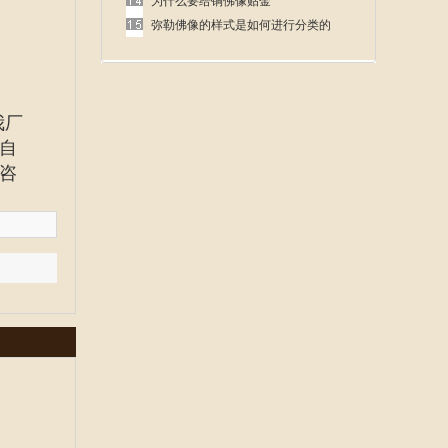
呢
为什么要给铜佛像贴金
弥勒佛像的样式是如何进行分类的
我厂
自
咨