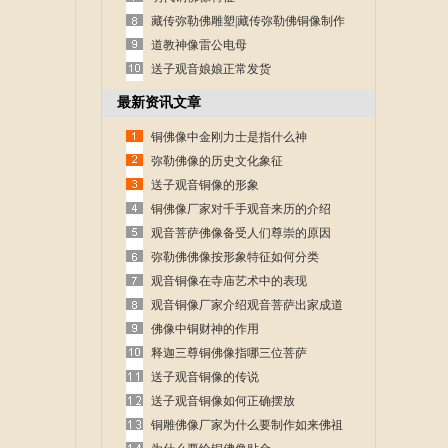
藏传弥勒佛雕塑|藏传弥勒佛铜像制作
道教神像雷公电母
送子观音娘娘正常发货
最新资讯文章
铜佛像中金刚力士是指什么神
弥勒佛像的历史文化象征
送子观音铜像的形象
铜佛像厂家对千手观音来历的介绍
观音菩萨佛像备受人们尊崇的原因
弥勒佛佛像按形象特征如何分类
观音铜像在寺庙艺术中的表现
观音铜像厂家介绍观音菩萨出家成道
的故事
佛像中铜财神的作用
释迦三尊铜佛像指哪三位菩萨
送子观音铜像的传说
送子观音铜像如何正确摆放
铜雕佛像厂家为什么要制作如来佛祖