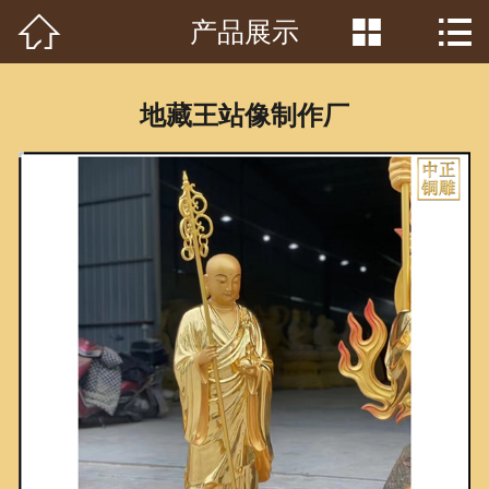



产品展示
首页

关于我们
地藏王站像制作厂
工程案例
产品中心
客户见证
常识问答
新闻资讯
荣誉资质
泥塑鉴赏