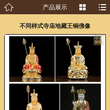



产品展示
首页

关于我们
不同样式寺庙地藏王铜佛像
工程案例
产品中心
客户见证
常识问答
新闻资讯
荣誉资质
泥塑鉴赏