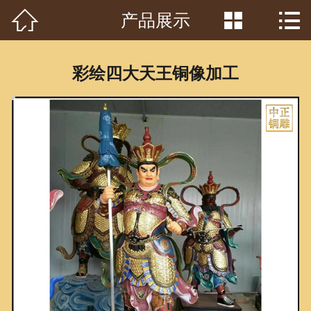



产品展示
首页

关于我们
彩绘四大天王铜像加工
工程案例
产品中心
客户见证
常识问答
新闻资讯
荣誉资质
泥塑鉴赏