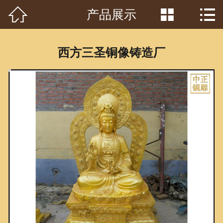



产品展示
首页

关于我们
西方三圣铜像铸造厂
工程案例
产品中心
客户见证
常识问答
新闻资讯
荣誉资质
泥塑鉴赏