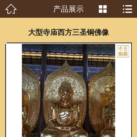



产品展示
首页

关于我们
大型寺庙西方三圣铜佛像
工程案例
产品中心
客户见证
常识问答
新闻资讯
荣誉资质
泥塑鉴赏