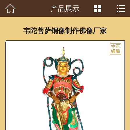



产品展示
首页

关于我们
韦陀菩萨铜像制作佛像厂家
工程案例
产品中心
客户见证
常识问答
新闻资讯
荣誉资质
泥塑鉴赏