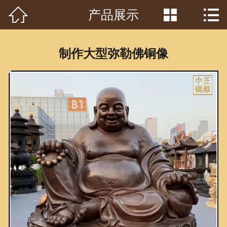



产品展示
首页

关于我们
制作大型弥勒佛铜像
工程案例
产品中心
客户见证
常识问答
新闻资讯
荣誉资质
泥塑鉴赏