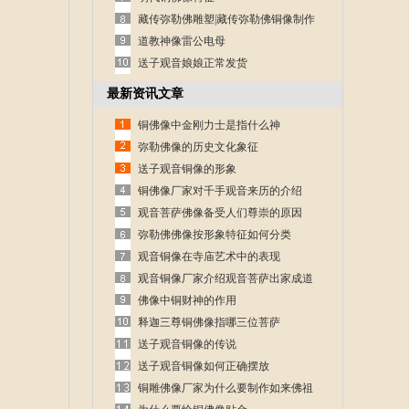
藏传弥勒佛雕塑|藏传弥勒佛铜像制作
道教神像雷公电母
送子观音娘娘正常发货
最新资讯文章
铜佛像中金刚力士是指什么神
弥勒佛像的历史文化象征
送子观音铜像的形象
铜佛像厂家对千手观音来历的介绍
观音菩萨佛像备受人们尊崇的原因
弥勒佛佛像按形象特征如何分类
观音铜像在寺庙艺术中的表现
观音铜像厂家介绍观音菩萨出家成道
的故事
佛像中铜财神的作用
释迦三尊铜佛像指哪三位菩萨
送子观音铜像的传说
送子观音铜像如何正确摆放
铜雕佛像厂家为什么要制作如来佛祖