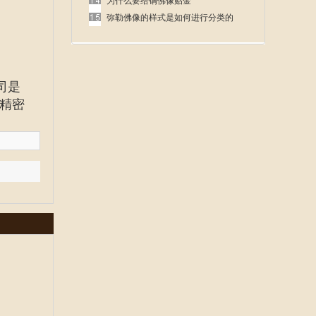
呢
为什么要给铜佛像贴金
弥勒佛像的样式是如何进行分类的
司是
精密