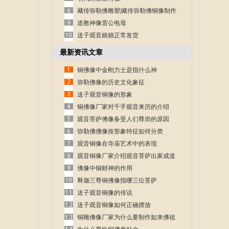
藏传弥勒佛雕塑|藏传弥勒佛铜像制作
道教神像雷公电母
送子观音娘娘正常发货
最新资讯文章
铜佛像中金刚力士是指什么神
弥勒佛像的历史文化象征
送子观音铜像的形象
铜佛像厂家对千手观音来历的介绍
观音菩萨佛像备受人们尊崇的原因
弥勒佛佛像按形象特征如何分类
观音铜像在寺庙艺术中的表现
观音铜像厂家介绍观音菩萨出家成道
的故事
佛像中铜财神的作用
释迦三尊铜佛像指哪三位菩萨
送子观音铜像的传说
送子观音铜像如何正确摆放
铜雕佛像厂家为什么要制作如来佛祖