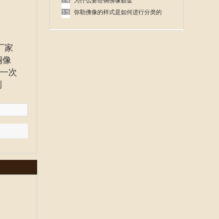
呢
为什么要给铜佛像贴金
弥勒佛像的样式是如何进行分类的
厂家
铜像
一次
到