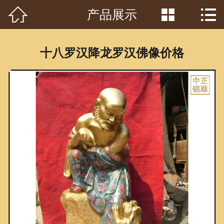



产品展示
首页

关于我们
十八罗汉降龙罗汉佛像价格
工程案例
产品中心
客户见证
常识问答
新闻资讯
荣誉资质
泥塑鉴赏