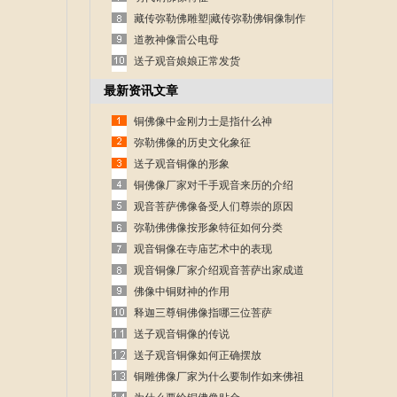
藏传弥勒佛雕塑|藏传弥勒佛铜像制作
道教神像雷公电母
送子观音娘娘正常发货
最新资讯文章
铜佛像中金刚力士是指什么神
弥勒佛像的历史文化象征
送子观音铜像的形象
铜佛像厂家对千手观音来历的介绍
观音菩萨佛像备受人们尊崇的原因
弥勒佛佛像按形象特征如何分类
观音铜像在寺庙艺术中的表现
观音铜像厂家介绍观音菩萨出家成道
的故事
佛像中铜财神的作用
释迦三尊铜佛像指哪三位菩萨
送子观音铜像的传说
送子观音铜像如何正确摆放
铜雕佛像厂家为什么要制作如来佛祖