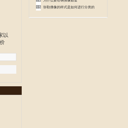
呢
为什么要给铜佛像贴金
弥勒佛像的样式是如何进行分类的
家以
价
！