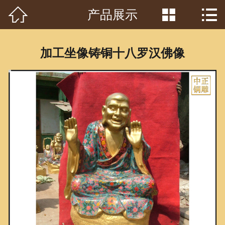



产品展示
首页

关于我们
加工坐像铸铜十八罗汉佛像
工程案例
产品中心
客户见证
常识问答
新闻资讯
荣誉资质
泥塑鉴赏