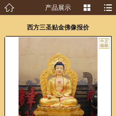



产品展示
首页

关于我们
西方三圣贴金佛像报价
工程案例
产品中心
客户见证
常识问答
新闻资讯
荣誉资质
泥塑鉴赏