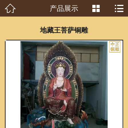



产品展示
首页

关于我们
地藏王菩萨铜雕
工程案例
产品中心
客户见证
常识问答
新闻资讯
荣誉资质
泥塑鉴赏