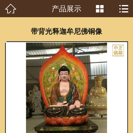



产品展示
首页

关于我们
带背光释迦牟尼佛铜像
工程案例
产品中心
客户见证
常识问答
新闻资讯
荣誉资质
泥塑鉴赏