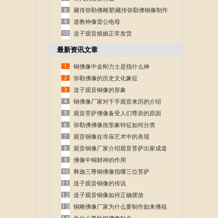
藏传弥勒佛雕塑|藏传弥勒佛铜像制作
道教神像雷公电母
送子观音娘娘正常发货
最新资讯文章
铜佛像中金刚力士是指什么神
弥勒佛像的历史文化象征
送子观音铜像的形象
铜佛像厂家对千手观音来历的介绍
观音菩萨佛像备受人们尊崇的原因
弥勒佛佛像按形象特征如何分类
观音铜像在寺庙艺术中的表现
观音铜像厂家介绍观音菩萨出家成道
的故事
佛像中铜财神的作用
释迦三尊铜佛像指哪三位菩萨
送子观音铜像的传说
送子观音铜像如何正确摆放
铜雕佛像厂家为什么要制作如来佛祖