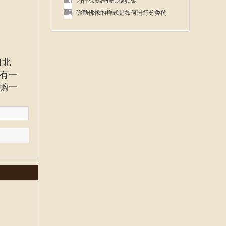
呢
为什么要给铜佛像贴金
弥勒佛像的样式是如何进行分类的
河北
有一
购一