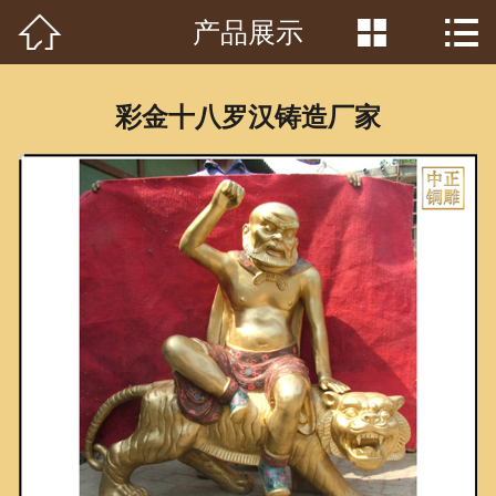



产品展示
首页

关于我们
彩金十八罗汉铸造厂家
工程案例
产品中心
客户见证
常识问答
新闻资讯
荣誉资质
泥塑鉴赏