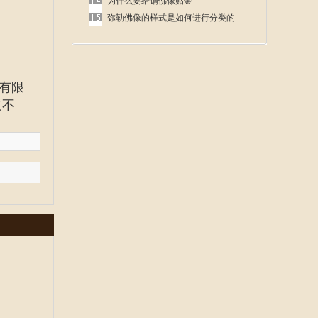
呢
为什么要给铜佛像贴金
弥勒佛像的样式是如何进行分类的
有限
过不