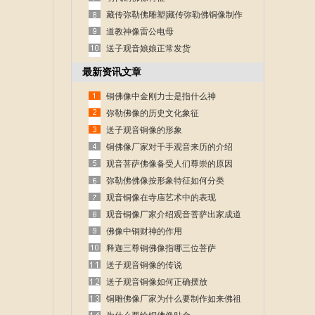
藏传弥勒佛雕塑|藏传弥勒佛铜像制作
道教神像雷公电母
送子观音娘娘正常发货
最新资讯文章
铜佛像中金刚力士是指什么神
弥勒佛像的历史文化象征
送子观音铜像的形象
铜佛像厂家对千手观音来历的介绍
观音菩萨佛像备受人们尊崇的原因
弥勒佛佛像按形象特征如何分类
观音铜像在寺庙艺术中的表现
观音铜像厂家介绍观音菩萨出家成道
的故事
佛像中铜财神的作用
释迦三尊铜佛像指哪三位菩萨
送子观音铜像的传说
送子观音铜像如何正确摆放
铜雕佛像厂家为什么要制作如来佛祖