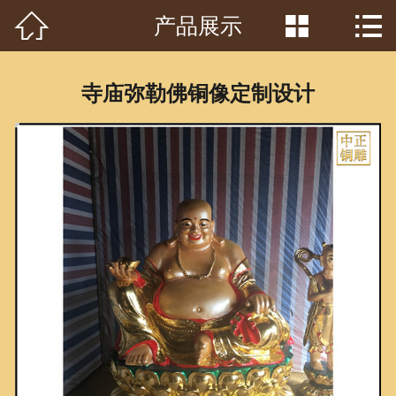



产品展示
首页

关于我们
寺庙弥勒佛铜像定制设计
工程案例
产品中心
客户见证
常识问答
新闻资讯
荣誉资质
泥塑鉴赏