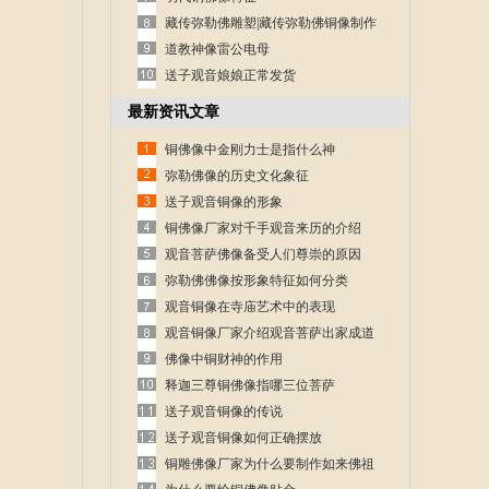
藏传弥勒佛雕塑|藏传弥勒佛铜像制作
道教神像雷公电母
送子观音娘娘正常发货
最新资讯文章
铜佛像中金刚力士是指什么神
弥勒佛像的历史文化象征
送子观音铜像的形象
铜佛像厂家对千手观音来历的介绍
观音菩萨佛像备受人们尊崇的原因
弥勒佛佛像按形象特征如何分类
观音铜像在寺庙艺术中的表现
观音铜像厂家介绍观音菩萨出家成道
的故事
佛像中铜财神的作用
释迦三尊铜佛像指哪三位菩萨
送子观音铜像的传说
送子观音铜像如何正确摆放
铜雕佛像厂家为什么要制作如来佛祖