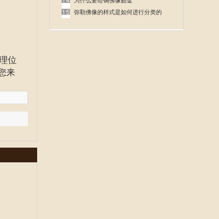
呢
为什么要给铜佛像贴金
弥勒佛像的样式是如何进行分类的
理位
您来