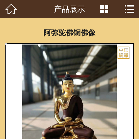



产品展示
首页

关于我们
阿弥驼佛铜佛像
工程案例
产品中心
客户见证
常识问答
新闻资讯
荣誉资质
泥塑鉴赏