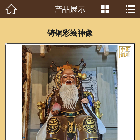



产品展示
首页

关于我们
铸铜彩绘神像
工程案例
产品中心
客户见证
常识问答
新闻资讯
荣誉资质
泥塑鉴赏