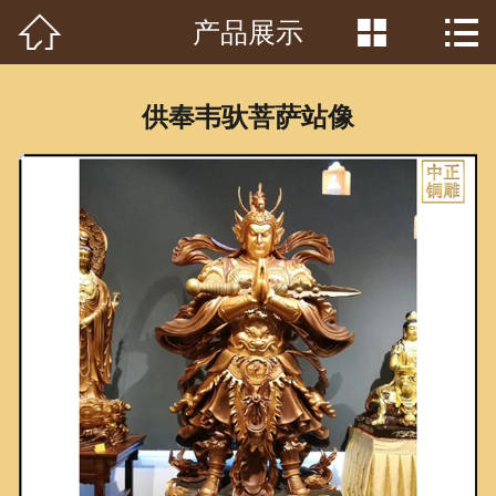



产品展示
首页

关于我们
供奉韦驮菩萨站像
工程案例
产品中心
客户见证
常识问答
新闻资讯
荣誉资质
泥塑鉴赏