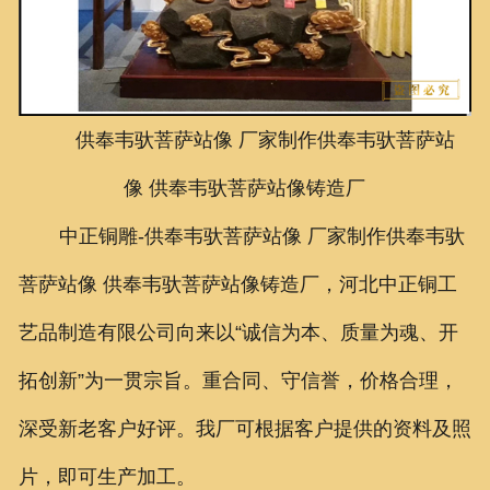
联系我们
供奉韦驮菩萨站像 厂家制作
供奉韦驮菩萨站
像
供奉韦驮菩萨站像
铸造厂
中正铜雕-
供奉韦驮菩萨站像 厂家制作供奉韦驮
菩萨站像 供奉韦驮菩萨站像铸造厂，
河北中正铜工
艺品制造有限公司向来以“诚信为本、质量为魂、开
拓创新”为一贯宗旨。重合同、守信誉，价格合理，
深受新老客户好评。我厂可根据客户提供的资料及照
片，即可生产加工。