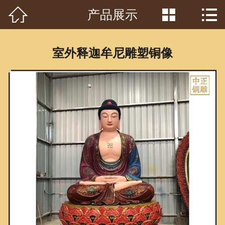



产品展示
首页

关于我们
室外释迦牟尼雕塑铜像
工程案例
产品中心
客户见证
常识问答
新闻资讯
荣誉资质
泥塑鉴赏