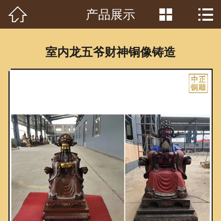



产品展示
首页

关于我们
室内龙五爷财神铜像铸造
工程案例
产品中心
客户见证
常识问答
新闻资讯
荣誉资质
泥塑鉴赏