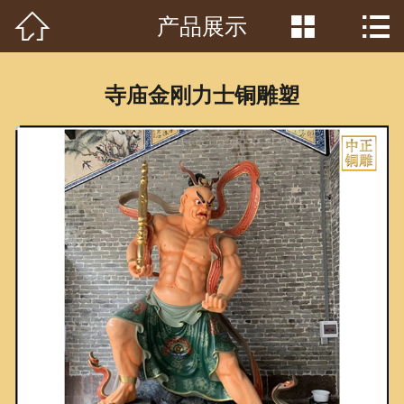



产品展示
首页

关于我们
寺庙金刚力士铜雕塑
工程案例
产品中心
客户见证
常识问答
新闻资讯
荣誉资质
泥塑鉴赏