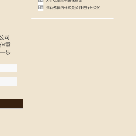
呢
为什么要给铜佛像贴金
弥勒佛像的样式是如何进行分类的
公司
但重
一步