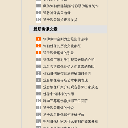
藏传弥勒佛雕塑|藏传弥勒佛铜像制作
道教神像雷公电母
送子观音娘娘正常发货
最新资讯文章
铜佛像中金刚力士是指什么神
弥勒佛像的历史文化象征
送子观音铜像的形象
铜佛像厂家对千手观音来历的介绍
观音菩萨佛像备受人们尊崇的原因
弥勒佛佛像按形象特征如何分类
观音铜像在寺庙艺术中的表现
观音铜像厂家介绍观音菩萨出家成道
的故事
佛像中铜财神的作用
释迦三尊铜佛像指哪三位菩萨
送子观音铜像的传说
送子观音铜像如何正确摆放
铜雕佛像厂家为什么要制作如来佛祖