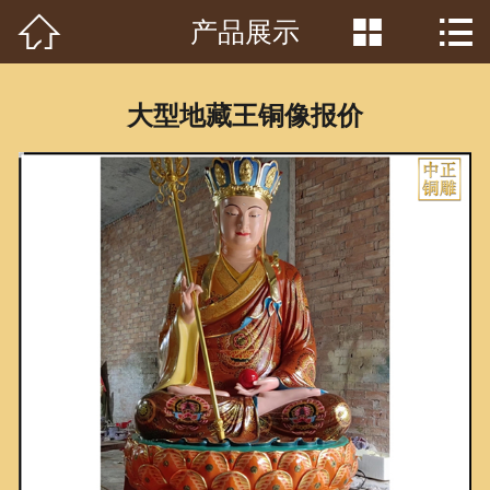



产品展示
首页

关于我们
大型地藏王铜像报价
工程案例
产品中心
客户见证
常识问答
新闻资讯
荣誉资质
泥塑鉴赏