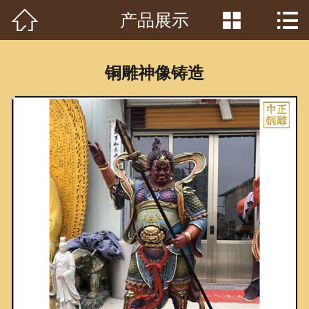



产品展示
首页

关于我们
铜雕神像铸造
工程案例
产品中心
客户见证
常识问答
新闻资讯
荣誉资质
泥塑鉴赏