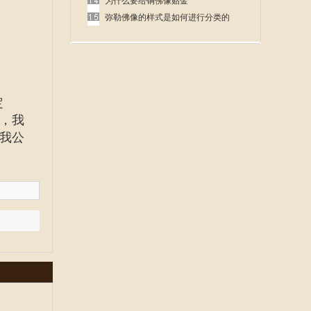
呢
为什么要给铜佛像贴金
弥勒佛像的样式是如何进行分类的
定
，我
我公