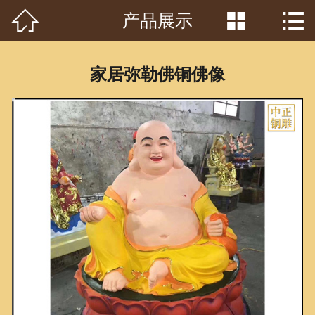



产品展示
首页

关于我们
家居弥勒佛铜佛像
工程案例
产品中心
客户见证
常识问答
新闻资讯
荣誉资质
泥塑鉴赏