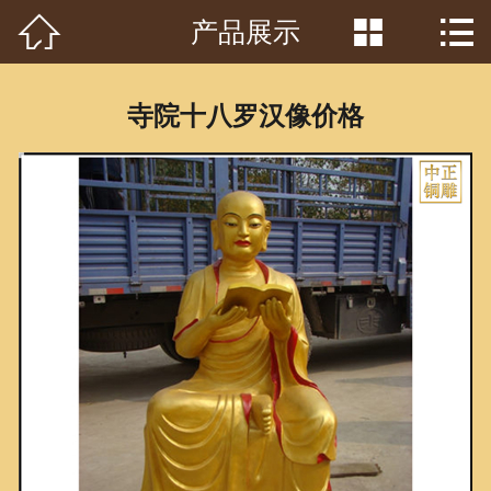



产品展示
首页

关于我们
寺院十八罗汉像价格
工程案例
产品中心
客户见证
常识问答
新闻资讯
荣誉资质
泥塑鉴赏