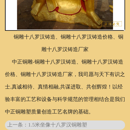
联系我们
铜雕十八罗汉铸造、铜雕十八罗汉铸造价格、铜
雕十八罗汉铸造厂家
中正铜雕-
铜雕十八罗汉铸造、
铜雕十八罗汉铸造
价格、
铜雕十八罗汉铸造厂家
，我司愿与天下有识之
士,真诚相待、真情相融,共谋进取、共创辉煌！以经
验丰富的工艺和设备与科学规范的管理相结合是我们
中正铜雕塑质量创造工艺名牌的基础。
上一条：1.5米坐像十八罗汉铜雕塑