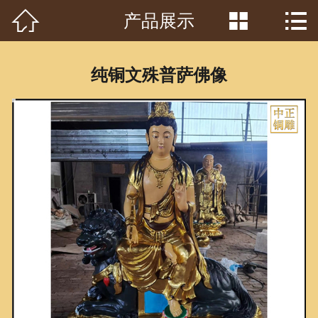



产品展示
首页

关于我们
纯铜文殊普萨佛像
工程案例
产品中心
客户见证
常识问答
新闻资讯
荣誉资质
泥塑鉴赏