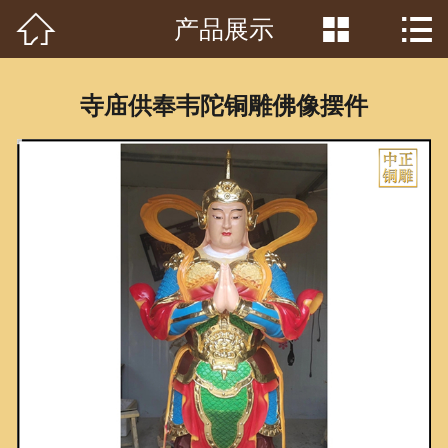



产品展示
首页

关于我们
寺庙供奉韦陀铜雕佛像摆件
工程案例
产品中心
客户见证
常识问答
新闻资讯
荣誉资质
泥塑鉴赏