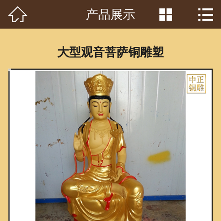



产品展示
首页

关于我们
大型观音菩萨铜雕塑
工程案例
产品中心
客户见证
常识问答
新闻资讯
荣誉资质
泥塑鉴赏