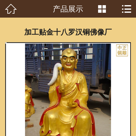



产品展示
首页

关于我们
加工贴金十八罗汉铜佛像厂
工程案例
产品中心
客户见证
常识问答
新闻资讯
荣誉资质
泥塑鉴赏