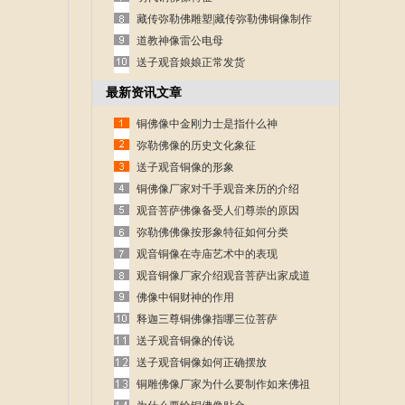
藏传弥勒佛雕塑|藏传弥勒佛铜像制作
道教神像雷公电母
送子观音娘娘正常发货
最新资讯文章
铜佛像中金刚力士是指什么神
弥勒佛像的历史文化象征
送子观音铜像的形象
铜佛像厂家对千手观音来历的介绍
观音菩萨佛像备受人们尊崇的原因
弥勒佛佛像按形象特征如何分类
观音铜像在寺庙艺术中的表现
观音铜像厂家介绍观音菩萨出家成道
的故事
佛像中铜财神的作用
释迦三尊铜佛像指哪三位菩萨
送子观音铜像的传说
送子观音铜像如何正确摆放
铜雕佛像厂家为什么要制作如来佛祖