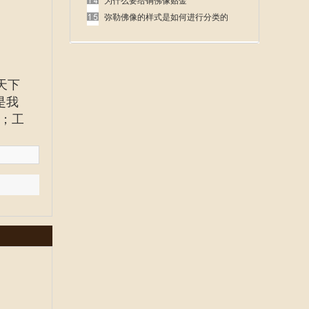
呢
为什么要给铜佛像贴金
弥勒佛像的样式是如何进行分类的
天下
是我
；工