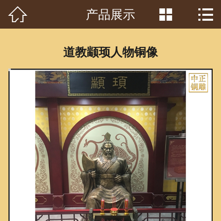



产品展示
首页

关于我们
道教颛顼人物铜像
工程案例
产品中心
客户见证
常识问答
新闻资讯
荣誉资质
泥塑鉴赏