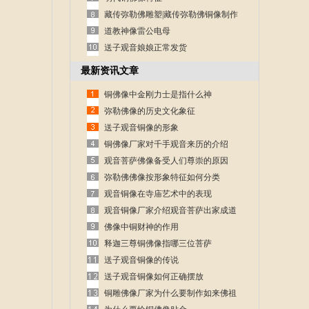
藏传弥勒佛雕塑|藏传弥勒佛铜像制作
道教神像雷公电母
送子观音娘娘正常发货
最新资讯文章
铜佛像中金刚力士是指什么神
弥勒佛像的历史文化象征
送子观音铜像的形象
铜佛像厂家对千手观音来历的介绍
观音菩萨佛像备受人们尊崇的原因
弥勒佛佛像按形象特征如何分类
观音铜像在寺庙艺术中的表现
观音铜像厂家介绍观音菩萨出家成道
的故事
佛像中铜财神的作用
释迦三尊铜佛像指哪三位菩萨
送子观音铜像的传说
送子观音铜像如何正确摆放
铜雕佛像厂家为什么要制作如来佛祖