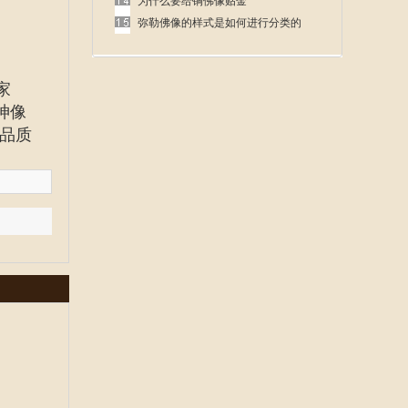
呢
为什么要给铜佛像贴金
弥勒佛像的样式是如何进行分类的
家
神像
品质