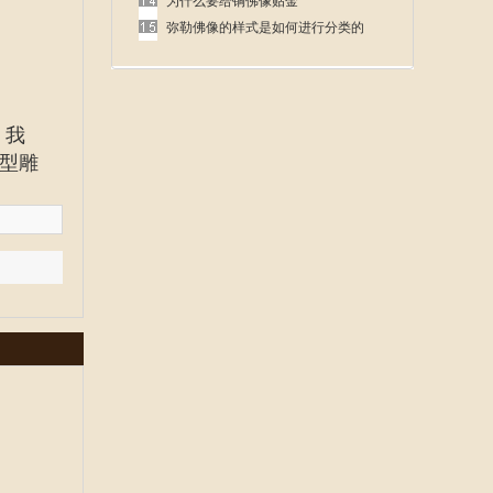
呢
为什么要给铜佛像贴金
弥勒佛像的样式是如何进行分类的
，我
型雕