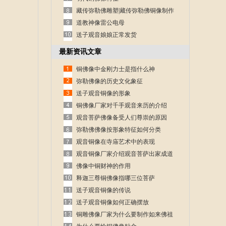
藏传弥勒佛雕塑|藏传弥勒佛铜像制作
道教神像雷公电母
送子观音娘娘正常发货
最新资讯文章
铜佛像中金刚力士是指什么神
弥勒佛像的历史文化象征
送子观音铜像的形象
铜佛像厂家对千手观音来历的介绍
观音菩萨佛像备受人们尊崇的原因
弥勒佛佛像按形象特征如何分类
观音铜像在寺庙艺术中的表现
观音铜像厂家介绍观音菩萨出家成道
的故事
佛像中铜财神的作用
释迦三尊铜佛像指哪三位菩萨
送子观音铜像的传说
送子观音铜像如何正确摆放
铜雕佛像厂家为什么要制作如来佛祖