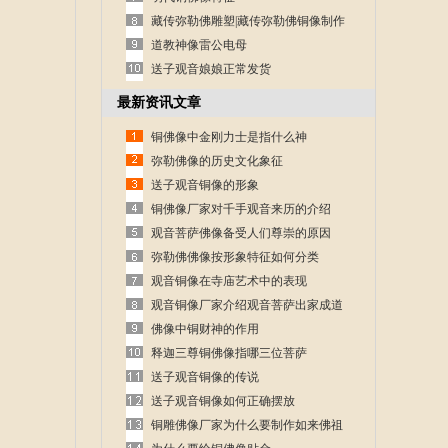
藏传弥勒佛雕塑|藏传弥勒佛铜像制作
道教神像雷公电母
送子观音娘娘正常发货
最新资讯文章
铜佛像中金刚力士是指什么神
弥勒佛像的历史文化象征
送子观音铜像的形象
铜佛像厂家对千手观音来历的介绍
观音菩萨佛像备受人们尊崇的原因
弥勒佛佛像按形象特征如何分类
观音铜像在寺庙艺术中的表现
观音铜像厂家介绍观音菩萨出家成道
的故事
佛像中铜财神的作用
释迦三尊铜佛像指哪三位菩萨
送子观音铜像的传说
送子观音铜像如何正确摆放
铜雕佛像厂家为什么要制作如来佛祖