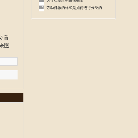
呢
为什么要给铜佛像贴金
弥勒佛像的样式是如何进行分类的
位置
来图